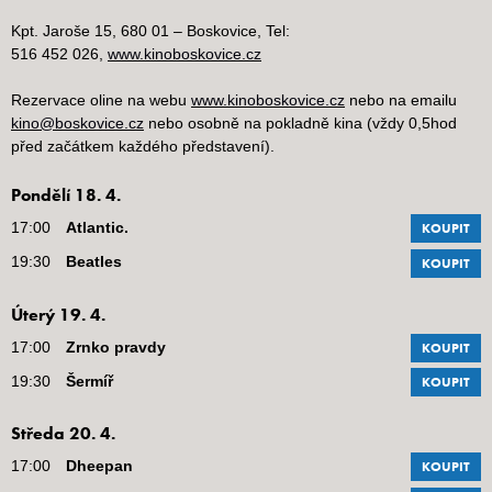
Kpt. Jaroše 15, 680 01 – Boskovice, Tel:
516 452 026,
www.kinoboskovice.cz
Rezervace oline na webu
www.kinoboskovice.cz
nebo na emailu
kino@boskovice.cz
nebo osobně na pokladně kina (vždy 0,5hod
před začátkem každého představení).
Pondělí 18. 4.
17:00
Atlantic.
KOUPIT
19:30
Beatles
KOUPIT
Úterý 19. 4.
17:00
Zrnko pravdy
KOUPIT
19:30
Šermíř
KOUPIT
Středa 20. 4.
17:00
Dheepan
KOUPIT