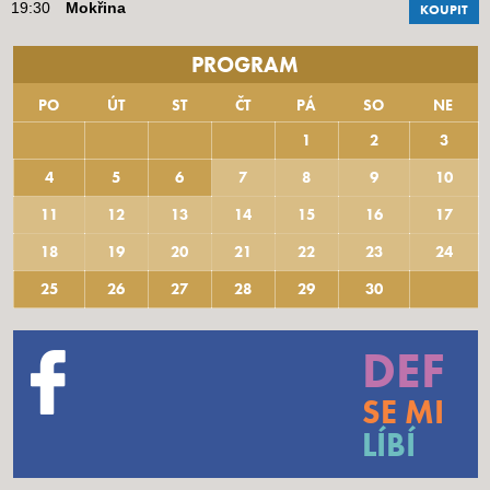
19:30
Mokřina
KOUPIT
PROGRAM
PO
ÚT
ST
ČT
PÁ
SO
NE
1
2
3
4
5
6
7
8
9
10
11
12
13
14
15
16
17
18
19
20
21
22
23
24
25
26
27
28
29
30
DEF
SE MI
LÍBÍ