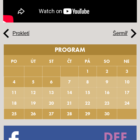
Prokletí
Šermíř
PROGRAM
PO
ÚT
ST
ČT
PÁ
SO
NE
1
2
3
4
5
6
7
8
9
10
11
12
13
14
15
16
17
18
19
20
21
22
23
24
25
26
27
28
29
30
DEF