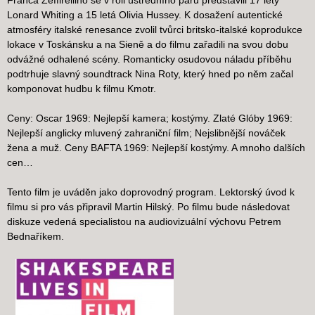
Franca Zeffirelliho se v roli ústředního páru představili 17 letý
Lonard Whiting a 15 letá Olivia Hussey. K dosažení autentické
atmosféry italské renesance zvolil tvůrci britsko-italské koprodukce
lokace v Toskánsku a na Sieně a do filmu zařadili na svou dobu
odvážné odhalené scény. Romanticky osudovou náladu příběhu
podtrhuje slavný soundtrack Nina Roty, který hned po něm začal
komponovat hudbu k filmu Kmotr.
Ceny: Oscar 1969: Nejlepší kamera; kostýmy. Zlaté Glóby 1969:
Nejlepší anglicky mluvený zahraniční film; Nejslibnější nováček
žena a muž. Ceny BAFTA 1969: Nejlepší kostýmy. A mnoho dalších
cen…
Tento film je uváděn jako doprovodný program. Lektorský úvod k
filmu si pro vás připravil Martin Hilský. Po filmu bude následovat
diskuze vedená specialistou na audiovizuální výchovu Petrem
Bednaříkem.