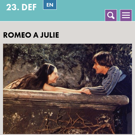
EN
23. DEF
Vyhledávání
Hlavní menu
ROMEO A JULIE