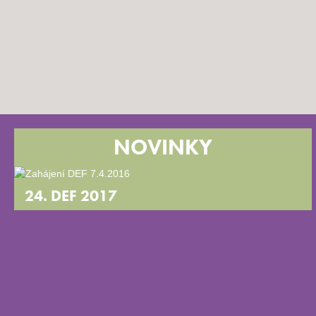
NOVINKY
24. DEF 2017