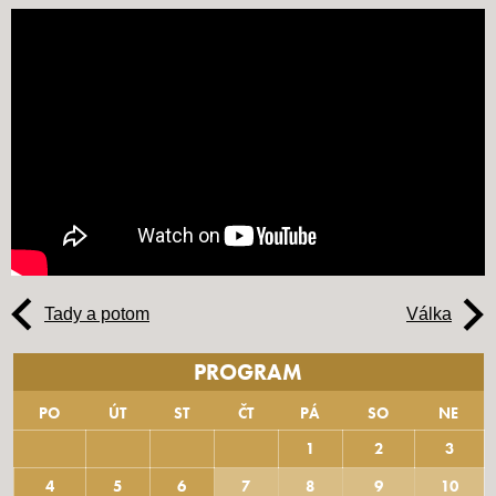
Tady a potom
Válka
PROGRAM
PO
ÚT
ST
ČT
PÁ
SO
NE
1
2
3
4
5
6
7
8
9
10