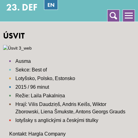
EN
23. DEF
Vyhledávání
Hlavní menu
ÚSVIT
Ausma
Sekce: Best of
Lotyšsko, Polsko, Estonsko
2015 / 96 minut
Režie: Laila Pakalniņa
Hrají: Vilis Daudziņš, Andris Keišs, Wiktor
Zborowski, Liena Šmukste, Antons Georgs Grauds
lotyšsky s anglickými a českými titulky
Kontakt: Hargla Company