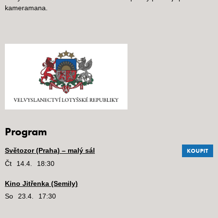
kameramana.
Program
Světozor (Praha) – malý sál
KOUPIT
Čt
14.4.
18:30
Kino Jitřenka (Semily)
So
23.4.
17:30