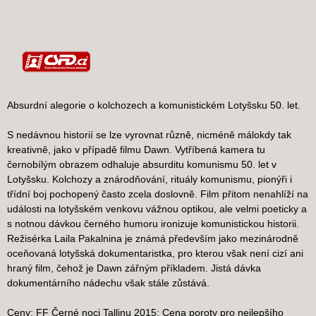
Absurdní alegorie o kolchozech a komunistickém Lotyšsku 50. let.
S nedávnou historií se lze vyrovnat různě, nicméně málokdy tak
kreativně, jako v případě filmu Dawn. Vytříbená kamera tu
černobílým obrazem odhaluje absurditu komunismu 50. let v
Lotyšsku. Kolchozy a znárodňování, rituály komunismu, pionýři i
třídní boj pochopený často zcela doslovně. Film přitom nenahlíží na
události na lotyšském venkovu vážnou optikou, ale velmi poeticky a
s notnou dávkou černého humoru ironizuje komunistickou historii.
Režisérka Laila Pakalnina je známá především jako mezinárodně
oceňovaná lotyšská dokumentaristka, pro kterou však není cizí ani
hraný film, čehož je Dawn zářným příkladem. Jistá dávka
dokumentárního nádechu však stále zůstává.
Ceny: FF Černé noci Tallinu 2015: Cena poroty pro nejlepšího